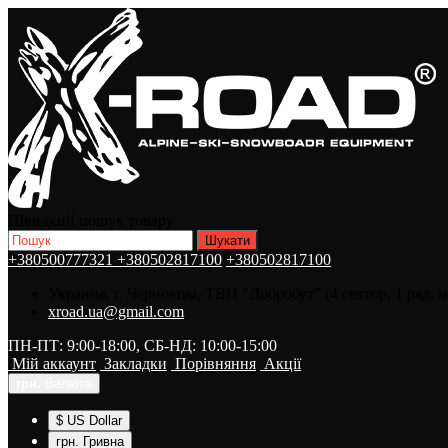
Швидкий пошук товару
+380500777321
+380502817100
+380502817100
Украина, г. Черновцы, ТВЦ "Добробут" (4 сектор, 1 ряд, 
xroad.ua@gmail.com
ПН-ПТ: 9:00-18:00, СБ-НД: 10:00-15:00
Мій аккаунт
Закладки
Порівняння
Акції
грн.
Валюта
$ US Dollar
грн. Гривна