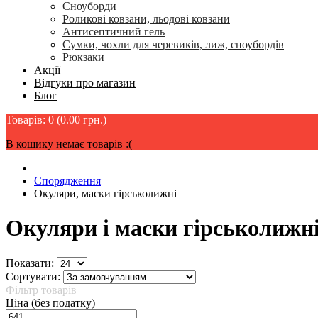
Сноуборди
Роликові ковзани, льодові ковзани
Антисептичний гель
Сумки, чохли для черевиків, лиж, сноубордів
Рюкзаки
Акції
Відгуки про магазин
Блог
Товарів: 0 (0.00 грн.)
В кошику немає товарів :(
Спорядження
Окуляри, маски гірськолижні
Окуляри і маски гірськолижн
Показати:
Сортувати:
Фільтр товарів
Ціна (без податку)