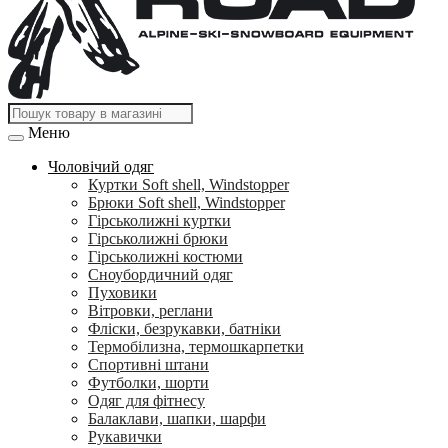
Меню
Чоловічий одяг
Куртки Soft shell, Windstopper
Брюки Soft shell, Windstopper
Гірськолижні куртки
Гірськолижні брюки
Гірськолижні костюми
Сноубордичний одяг
Пуховики
Вітровки, реглани
Фліски, безрукавки, батніки
Термобілизна, термошкарпетки
Спортивні штани
Футболки, шорти
Одяг для фітнесу
Балаклави, шапки, шарфи
Рукавички