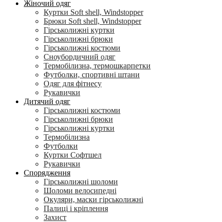
Жіночий одяг
Куртки Soft shell, Windstopper
Брюки Soft shell, Windstopper
Гірськолижні куртки
Гірськолижні брюки
Гірськолижні костюми
Сноубордичний одяг
Термобілизна, термошкарпетки
Футболки, спортивні штани
Одяг для фітнесу
Рукавички
Дитячий одяг
Гірськолижні костюми
Гірськолижні брюки
Гірськолижні куртки
Термобілизна
Футболки
Куртки Софтшел
Рукавички
Спорядження
Гірськолижні шоломи
Шоломи велосипедні
Окуляри, маски гірськолижні
Палиці і кріплення
Захист