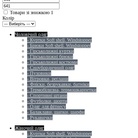
Товари зі знижкою
1
Колір
Чоловічий одяг
- Куртки Soft shell, Windstopper
- Брюки Soft shell, Windstopper
- Гірськолижні куртки
- Гірськолижні брюки
- Гірськолижні костюми
- Сноубордичний одяг
- Пуховики
- Вітровки, реглани
- Фліски, безрукавки, батніки
- Термобілизна, термошкарпетки
- Спортивні штани
- Футболки, шорти
- Одяг для фітнесу
- Балаклави, шапки, шарфи
- Рукавички
Жіночий одяг
- Куртки Soft shell, Windstopper