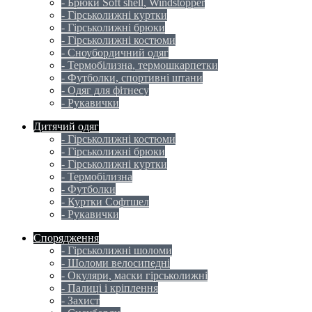
- Брюки Soft shell, Windstopper
- Гірськолижні куртки
- Гірськолижні брюки
- Гірськолижні костюми
- Сноубордичний одяг
- Термобілизна, термошкарпетки
- Футболки, спортивні штани
- Одяг для фітнесу
- Рукавички
Дитячий одяг
- Гірськолижні костюми
- Гірськолижні брюки
- Гірськолижні куртки
- Термобілизна
- Футболки
- Куртки Софтшел
- Рукавички
Спорядження
- Гірськолижні шоломи
- Шоломи велосипедні
- Окуляри, маски гірськолижні
- Палиці і кріплення
- Захист