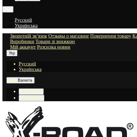
Укр
Русский
Українська
Зворотній зв’язок
Отзывы о магазине
Повернення товару
Ка
Виробники
Товари зі знижкою
Мій аккаунт
Розсилка новин
Укр
Русский
Українська
грн.
Валюта
$ US Dollar
грн. Гривна