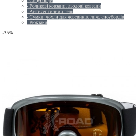
- Сноуборди
- Роликові ковзани, льодові ковзани
- Антисептичний гель
- Сумки, чохли для черевиків, лиж, сноубордів
- Рюкзаки
-35%