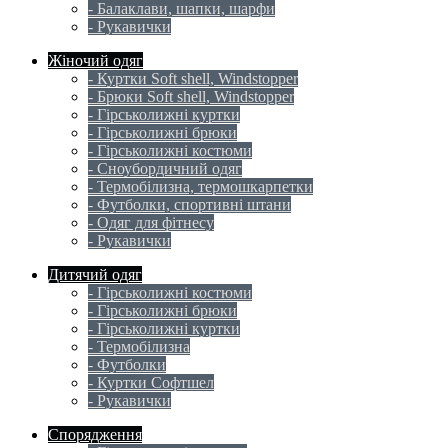
- Балаклави, шапки, шарфи
- Рукавички
Жіночий одяг
- Куртки Soft shell, Windstopper
- Брюки Soft shell, Windstopper
- Гірськолижні куртки
- Гірськолижні брюки
- Гірськолижні костюми
- Сноубордичний одяг
- Термобілизна, термошкарпетки
- Футболки, спортивні штани
- Одяг для фітнесу
- Рукавички
Дитячий одяг
- Гірськолижні костюми
- Гірськолижні брюки
- Гірськолижні куртки
- Термобілизна
- Футболки
- Куртки Софтшел
- Рукавички
Спорядження