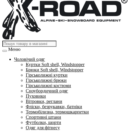
Меню
Чоловічий одяг
Куртки Soft shell, Windstopper
Брюки Soft shell, Windstopper
Гірськолижні куртки
Гірськолижні брюки
Гірськолижні костюми
Сноубордичний одяг
Пуховики
Вітровки, реглани
Фліски, безрукавки, батніки
Термобілизна, термошкарпетки
Спортивні штани
Футболки, шорти
Одяг для фітнесу