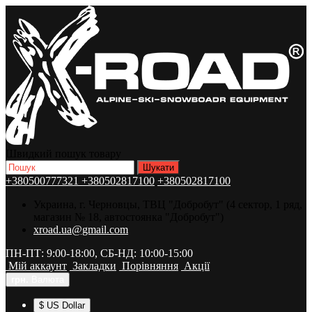
Швидкий пошук товару
+380500777321
+380502817100
+380502817100
Украина, г. Черновцы, ТВЦ "Добробут" (4 сектор, 1 ряд,
магазин № 18, автостоянка "Добробут")
xroad.ua@gmail.com
ПН-ПТ: 9:00-18:00, СБ-НД: 10:00-15:00
Мій аккаунт
Закладки
Порівняння
Акції
грн.
Валюта
$ US Dollar