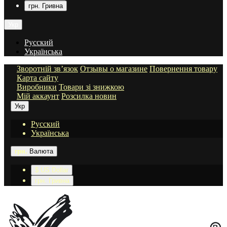
грн. Гривна
Укр
Русский
Українська
Зворотній зв’язок
Отзывы о магазине
Повернення товару
Карта сайту
Виробники
Товари зі знижкою
Мій аккаунт
Розсилка новин
Укр
Русский
Українська
грн.
Валюта
$ US Dollar
грн. Гривна