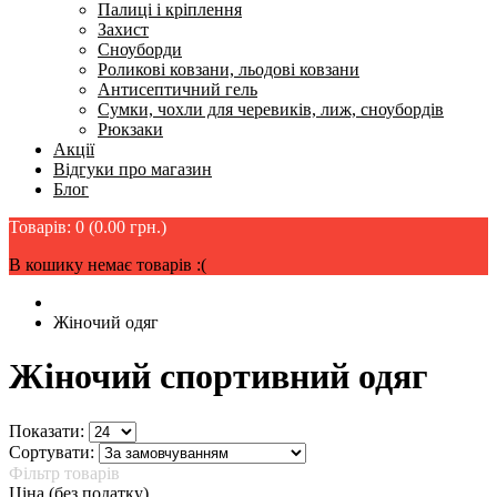
Палиці і кріплення
Захист
Сноуборди
Роликові ковзани, льодові ковзани
Антисептичний гель
Сумки, чохли для черевиків, лиж, сноубордів
Рюкзаки
Акції
Відгуки про магазин
Блог
Товарів: 0 (0.00 грн.)
В кошику немає товарів :(
Жіночий одяг
Жіночий спортивний одяг
Показати:
Сортувати:
Фільтр товарів
Ціна (без податку)