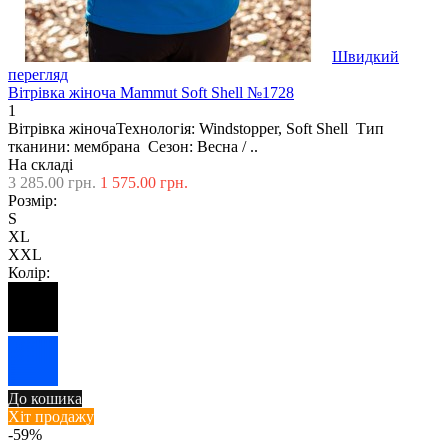
Швидкий
перегляд
Вітрівка жіноча Mаmmut Soft Shell №1728
1
Вітрівка жіночаТехнологія: Windstopper, Soft Shell Тип
тканини: мембрана Сезон: Весна / ..
На складі
3 285.00 грн.
1 575.00 грн.
Розмір:
S
XL
XXL
Колір:
До кошика
Хіт продажу
-59%