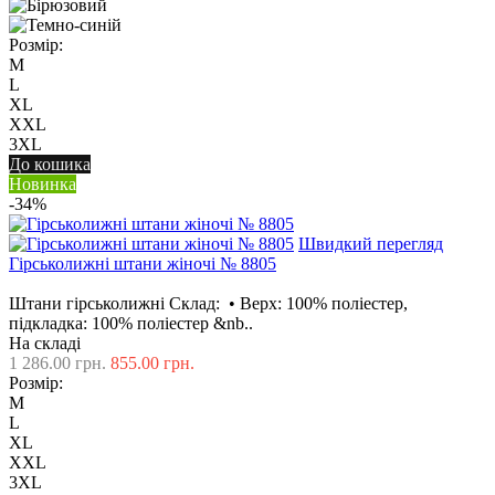
Розмір:
M
L
XL
XXL
3XL
До кошика
Новинка
-34%
Швидкий перегляд
Гірськолижні штани жіночі № 8805
Штани гірськолижні Склад: • Верх: 100% поліестер,
підкладка: 100% поліестер &nb..
На складі
1 286.00 грн.
855.00 грн.
Розмір:
M
L
XL
XXL
3XL