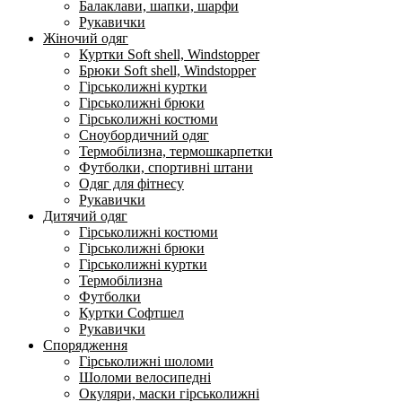
Балаклави, шапки, шарфи
Рукавички
Жіночий одяг
Куртки Soft shell, Windstopper
Брюки Soft shell, Windstopper
Гірськолижні куртки
Гірськолижні брюки
Гірськолижні костюми
Сноубордичний одяг
Термобілизна, термошкарпетки
Футболки, спортивні штани
Одяг для фітнесу
Рукавички
Дитячий одяг
Гірськолижні костюми
Гірськолижні брюки
Гірськолижні куртки
Термобілизна
Футболки
Куртки Софтшел
Рукавички
Спорядження
Гірськолижні шоломи
Шоломи велосипедні
Окуляри, маски гірськолижні