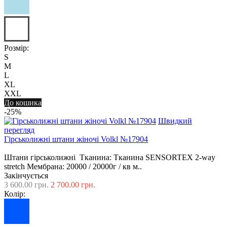
Розмір:
S
M
L
XL
XXL
До кошика
-25%
Швидкий
перегляд
Гірськолижні штани жіночі Volkl №17904
Штани гірськолижні Тканина: Тканина SENSORTEX 2-way
stretch Мембрана: 20000 / 20000г / кв м..
Закінчується
3 600.00 грн.
2 700.00 грн.
Колір: