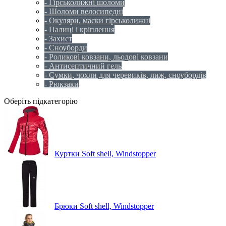
- Гірськолижні шоломи
- Шоломи велосипедні
- Окуляри, маски гірськолижні
- Палиці і кріплення
- Захист
- Сноуборди
- Роликові ковзани, льодові ковзани
- Антисептичний гель
- Сумки, чохли для черевиків, лиж, сноубордів
- Рюкзаки
Оберіть підкатегорію
Куртки Soft shell, Windstopper
Брюки Soft shell, Windstopper