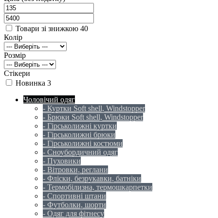
Товари зі знижкою
40
Колір
Розмір
Стікери
Новинка
3
Чоловічий одяг
- Куртки Soft shell, Windstopper
- Брюки Soft shell, Windstopper
- Гірськолижні куртки
- Гірськолижні брюки
- Гірськолижні костюми
- Сноубордичний одяг
- Пуховики
- Вітровки, реглани
- Фліски, безрукавки, батніки
- Термобілизна, термошкарпетки
- Спортивні штани
- Футболки, шорти
- Одяг для фітнесу