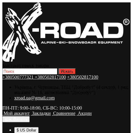
Быстрый поиск товара
+380500777321
+380502817100
+380502817100
Украина, г. Черновцы, ТВЦ "Добробут" (4 сектор, 1 ряд,
магазин № 18, автостоянка "Добробут")
xroad.ua@gmail.com
ПН-ПТ: 9:00-18:00, СБ-ВС: 10:00-15:00
Мой аккаунт
Закладки
Сравнение
Акции
грн.
Валюта
$ US Dollar