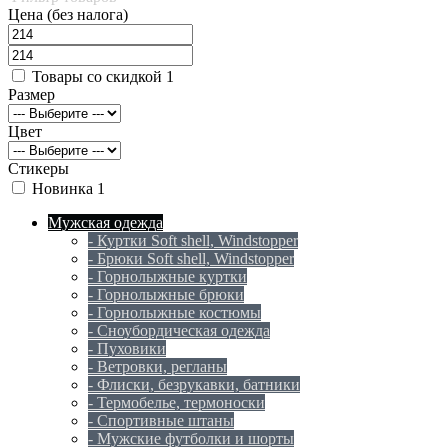
Цена (без налога)
Товары со скидкой
1
Размер
Цвет
Стикеры
Новинка
1
Мужская одежда
- Куртки Soft shell, Windstopper
- Брюки Soft shell, Windstopper
- Горнолыжные куртки
- Горнолыжные брюки
- Горнолыжные костюмы
- Сноубордическая одежда
- Пуховики
- Ветровки, регланы
- Флиски, безрукавки, батники
- Термобелье, термоноски
- Спортивные штаны
- Мужские футболки и шорты