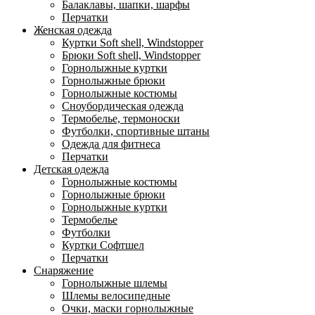
Балаклавы, шапки, шарфы
Перчатки
Женская одежда
Куртки Soft shell, Windstopper
Брюки Soft shell, Windstopper
Горнолыжные куртки
Горнолыжные брюки
Горнолыжные костюмы
Сноубордическая одежда
Термобелье, термоноски
Футболки, спортивные штаны
Одежда для фитнеса
Перчатки
Детская одежда
Горнолыжные костюмы
Горнолыжные брюки
Горнолыжные куртки
Термобелье
Футболки
Куртки Софтшел
Перчатки
Снаряжение
Горнолыжные шлемы
Шлемы велосипедные
Очки, маски горнолыжные