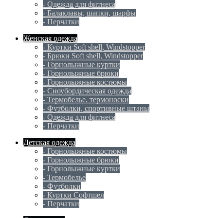
- Одежда для фитнеса
- Балаклавы, шапки, шарфы
- Перчатки
Женская одежда
- Куртки Soft shell, Windstopper
- Брюки Soft shell, Windstopper
- Горнолыжные куртки
- Горнолыжные брюки
- Горнолыжные костюмы
- Сноубордическая одежда
- Термобелье, термоноски
- Футболки, спортивные штаны
- Одежда для фитнеса
- Перчатки
Детская одежда
- Горнолыжные костюмы
- Горнолыжные брюки
- Горнолыжные куртки
- Термобелье
- Футболки
- Куртки Софтшел
- Перчатки