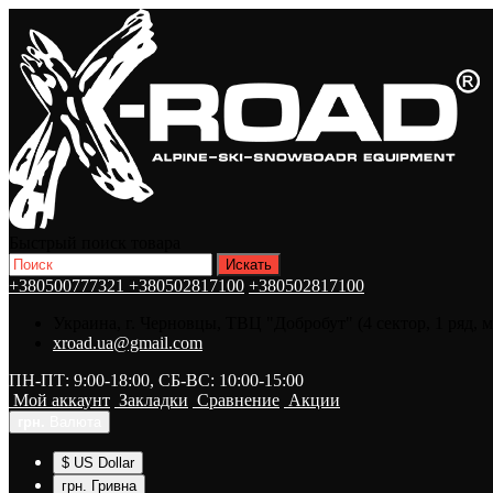
Быстрый поиск товара
+380500777321
+380502817100
+380502817100
Украина, г. Черновцы, ТВЦ "Добробут" (4 сектор, 1 ряд, 
xroad.ua@gmail.com
ПН-ПТ: 9:00-18:00, СБ-ВС: 10:00-15:00
Мой аккаунт
Закладки
Сравнение
Акции
грн.
Валюта
$ US Dollar
грн. Гривна