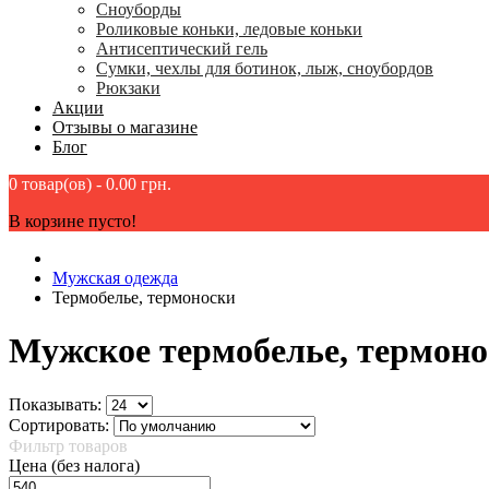
Сноуборды
Роликовые коньки, ледовые коньки
Антисептический гель
Сумки, чехлы для ботинок, лыж, сноубордов
Рюкзаки
Акции
Отзывы о магазине
Блог
0 товар(ов) - 0.00 грн.
В корзине пусто!
Мужская одежда
Термобелье, термоноски
Мужское термобелье, термон
Показывать:
Сортировать:
Фильтр товаров
Цена (без налога)