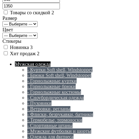
Товары со скидкой
2
Размер
Цвет
Стикеры
Новинка
3
Хит продаж
2
Мужская одежда
- Куртки Soft shell, Windstopper
- Брюки Soft shell, Windstopper
- Горнолыжные куртки
- Горнолыжные брюки
- Горнолыжные костюмы
- Сноубордическая одежда
- Пуховики
- Ветровки, регланы
- Флиски, безрукавки, батники
- Термобелье, термоноски
- Спортивные штаны
- Мужские футболки и шорты
- Одежда для фитнеса