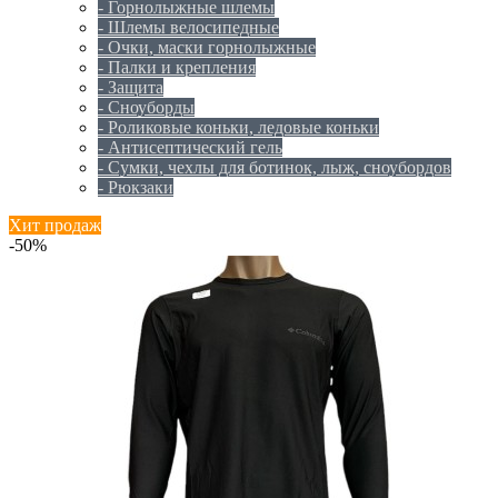
- Горнолыжные шлемы
- Шлемы велосипедные
- Очки, маски горнолыжные
- Палки и крепления
- Защита
- Сноуборды
- Роликовые коньки, ледовые коньки
- Антисептический гель
- Сумки, чехлы для ботинок, лыж, сноубордов
- Рюкзаки
Хит продаж
-50%