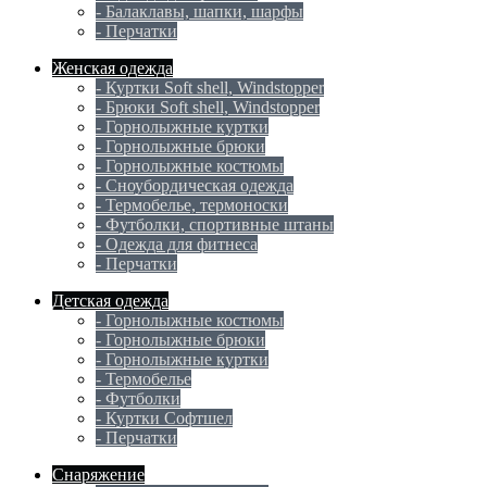
- Балаклавы, шапки, шарфы
- Перчатки
Женская одежда
- Куртки Soft shell, Windstopper
- Брюки Soft shell, Windstopper
- Горнолыжные куртки
- Горнолыжные брюки
- Горнолыжные костюмы
- Сноубордическая одежда
- Термобелье, термоноски
- Футболки, спортивные штаны
- Одежда для фитнеса
- Перчатки
Детская одежда
- Горнолыжные костюмы
- Горнолыжные брюки
- Горнолыжные куртки
- Термобелье
- Футболки
- Куртки Софтшел
- Перчатки
Снаряжение