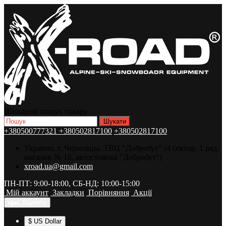
Швидкий пошук товару
+380500777321
+380502817100
+380502817100
Украина, г. Черновцы, ТВЦ "Добробут" (4 сектор, 1 ряд,
магазин № 18, автостоянка "Добробут")
xroad.ua@gmail.com
ПН-ПТ: 9:00-18:00, СБ-НД: 10:00-15:00
Мій аккаунт
Закладки
Порівняння
Акції
грн.
Валюта
$ US Dollar