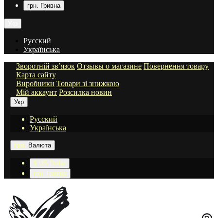
грн. Гривна
Укр
Русский
Українська
Зворотній зв’язок
Отзывы о магазине
Повернення товару
Карта сайту
Виробники
Товари зі знижкою
Мій аккаунт
Розсилка новин
Укр
Русский
Українська
грн.
Валюта
$ US Dollar
грн. Гривна