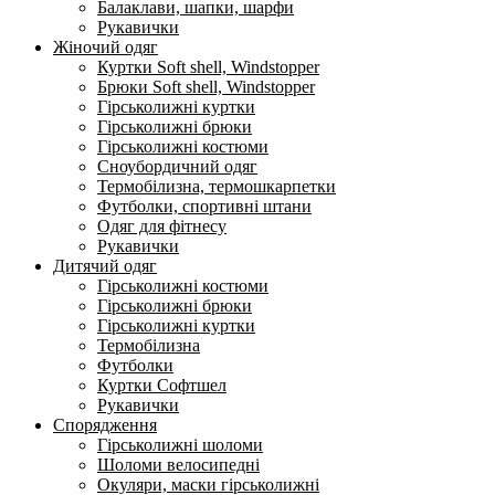
Балаклави, шапки, шарфи
Рукавички
Жіночий одяг
Куртки Soft shell, Windstopper
Брюки Soft shell, Windstopper
Гірськолижні куртки
Гірськолижні брюки
Гірськолижні костюми
Сноубордичний одяг
Термобілизна, термошкарпетки
Футболки, спортивні штани
Одяг для фітнесу
Рукавички
Дитячий одяг
Гірськолижні костюми
Гірськолижні брюки
Гірськолижні куртки
Термобілизна
Футболки
Куртки Софтшел
Рукавички
Спорядження
Гірськолижні шоломи
Шоломи велосипедні
Окуляри, маски гірськолижні