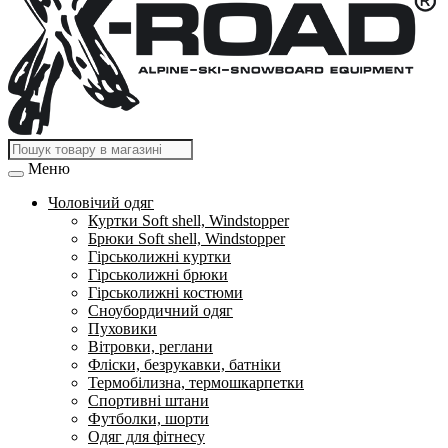
Меню
Чоловічий одяг
Куртки Soft shell, Windstopper
Брюки Soft shell, Windstopper
Гірськолижні куртки
Гірськолижні брюки
Гірськолижні костюми
Сноубордичний одяг
Пуховики
Вітровки, реглани
Фліски, безрукавки, батніки
Термобілизна, термошкарпетки
Спортивні штани
Футболки, шорти
Одяг для фітнесу