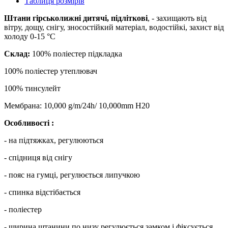
Таблиця розмірів
Штани гірськолижні дитячі, підліткові
, - захищають від
вітру, дощу, снігу, зносостійкий матеріал, водостійкі, захист від
холоду 0-15 °С
Склад:
100% поліестер підкладка
100% поліестер утеплювач
100% тинсулейт
Мембрана: 10,000 g/m/24h/ 10,000mm H20
Особливості :
- на підтяжках, регулюються
- спідниця від снігу
- пояс на гумці, регулюється липучкою
- спинка відстібається
- поліестер
- ширина штанини по низу регулюється замком і фіксується