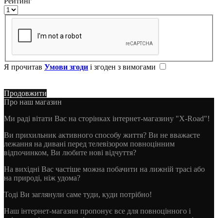
Рейтинг
Я прочитав
Умови згоди
і згоден з вимогами
Продовжити
Про наш магазин
Ми раді вітати Вас на сторінках інтернет-магазину "X-Road"!
Ви прихильник активного способу життя? Ви не вважаєте
лежання на дивані перед телевізором повноцінним
відпочинком, Ви любите нові відчуття?
На вихідні Вас частіше можна побачити на лижній трасі або
на природі, ніж удома?
Тоді Ви заглянули саме туди, куди потрібно!
Наш інтернет-магазин пропонує все для повноцінного і