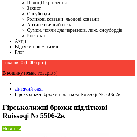
Палиці і кріплення
Захист
Сноуборди
Роликові ковзани, льодові ковзани
Антисептичний гель
Сумки, чохли для черевиків, лиж, сноубордів
Рюкзаки
Акції
Відгуки про магазин
Блог
Товарів: 0 (0.00 грн.)
В кошику немає товарів :(
Дитячий одяг
Гірськолижні брюки підліткові Ruissoqi № 5506-2к
Гірськолижні брюки підліткові
Ruissoqi № 5506-2к
Новинка