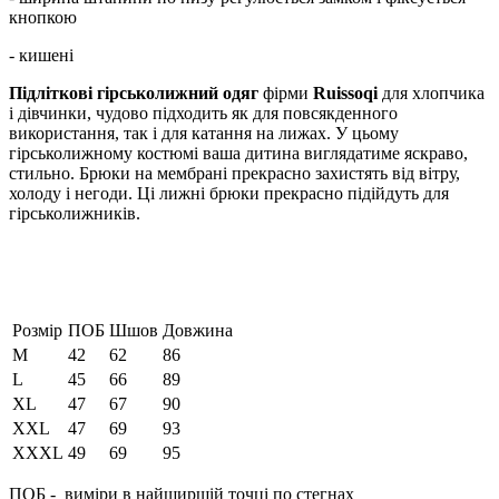
кнопкою
- кишені
Підліткові гірськолижний одяг
фірми
Ruissoqi
для хлопчика
і дівчинки, чудово підходить як для повсякденного
використання, так і для катання на лижах. У цьому
гірськолижному костюмі ваша дитина виглядатиме яскраво,
стильно. Брюки на мембрані прекрасно захистять від вітру,
холоду і негоди. Ці лижні брюки прекрасно підійдуть для
гірськолижників.
Розмір
ПОБ
Шшов
Довжина
М
42
62
86
L
45
66
89
XL
47
67
90
XXL
47
69
93
XXXL
49
69
95
ПОБ - виміри в найширшій точці по стегнах