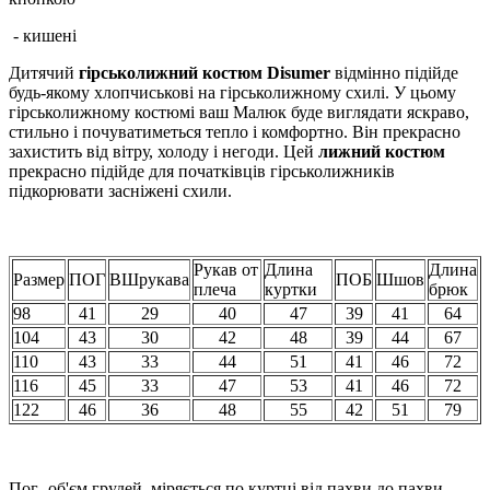
- кишені
Дитячий
гірськолижний костюм Disumer
відмінно підійде
будь-якому хлопчиськові на гірськолижному схилі. У цьому
гірськолижному костюмі ваш Малюк буде виглядати яскраво,
стильно і почуватиметься тепло і комфортно. Він прекрасно
захистить від вітру, холоду і негоди. Цей
лижний костюм
прекрасно підійде для початківців гірськолижників
підкорювати засніжені схили.
Рукав от
Длина
Длина
Размер
ПОГ
ВШрукава
ПОБ
Шшов
плеча
куртки
брюк
98
41
29
40
47
39
41
64
104
43
30
42
48
39
44
67
110
43
33
44
51
41
46
72
116
45
33
47
53
41
46
72
122
46
36
48
55
42
51
79
Пог- об'єм грудей, міряється по куртці від пахви до пахви