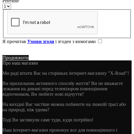
Рейтинг
Я прочитав
Умови згоди
і згоден з вимогами
Продовжити
Про наш магазин
Ми раді вітати Вас на сторінках інтернет-магазину "X-Road"!
Ви прихильник активного способу життя? Ви не вважаєте
лежання на дивані перед телевізором повноцінним
відпочинком, Ви любите нові відчуття?
На вихідні Вас частіше можна побачити на лижній трасі або
на природі, ніж удома?
Тоді Ви заглянули саме туди, куди потрібно!
Наш інтернет-магазин пропонує все для повноцінного і