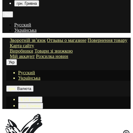
грн. Гривна
Укр
Русский
Українська
Зворотній зв’язок
Отзывы о магазине
Повернення товару
Карта сайту
Виробники
Товари зі знижкою
Мій аккаунт
Розсилка новин
Укр
Русский
Українська
грн.
Валюта
$ US Dollar
грн. Гривна