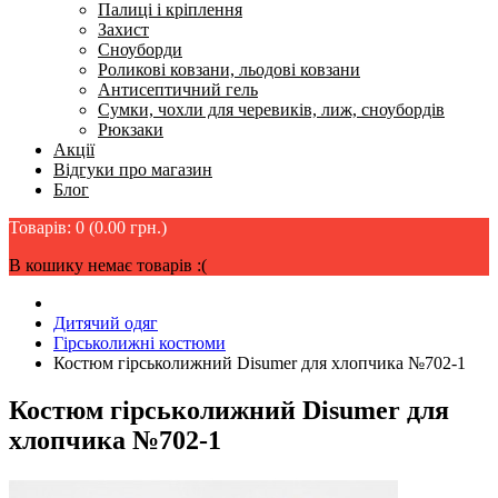
Палиці і кріплення
Захист
Сноуборди
Роликові ковзани, льодові ковзани
Антисептичний гель
Сумки, чохли для черевиків, лиж, сноубордів
Рюкзаки
Акції
Відгуки про магазин
Блог
Товарів: 0 (0.00 грн.)
В кошику немає товарів :(
Дитячий одяг
Гірськолижні костюми
Костюм гірськолижний Disumer для хлопчика №702-1
Костюм гірськолижний Disumer для
хлопчика №702-1