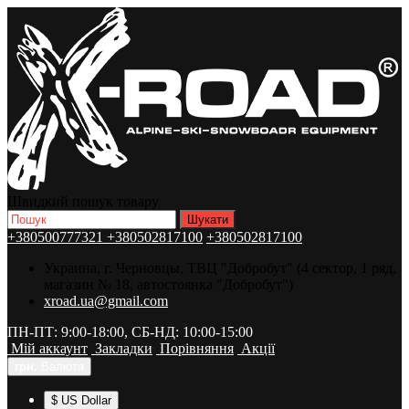
Швидкий пошук товару
+380500777321
+380502817100
+380502817100
Украина, г. Черновцы, ТВЦ "Добробут" (4 сектор, 1 ряд,
магазин № 18, автостоянка "Добробут")
xroad.ua@gmail.com
ПН-ПТ: 9:00-18:00, СБ-НД: 10:00-15:00
Мій аккаунт
Закладки
Порівняння
Акції
грн.
Валюта
$ US Dollar