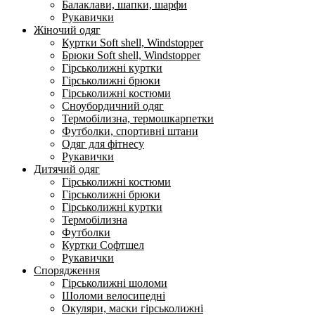
Балаклави, шапки, шарфи
Рукавички
Жіночий одяг
Куртки Soft shell, Windstopper
Брюки Soft shell, Windstopper
Гірськолижні куртки
Гірськолижні брюки
Гірськолижні костюми
Сноубордичний одяг
Термобілизна, термошкарпетки
Футболки, спортивні штани
Одяг для фітнесу
Рукавички
Дитячий одяг
Гірськолижні костюми
Гірськолижні брюки
Гірськолижні куртки
Термобілизна
Футболки
Куртки Софтшел
Рукавички
Спорядження
Гірськолижні шоломи
Шоломи велосипедні
Окуляри, маски гірськолижні