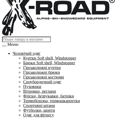
Меню
Чоловічий одяг
Куртки Soft shell, Windstopper
Брюки Soft shell, Windstopper
Гірськолижні куртки
Гірськолижні брюки
Гірськолижні костюми
Сноубордичний одяг
Пуховики
Вітровки, реглани
Фліски, безрукавки, батніки
Термобілизна, термошкарпетки
Спортивні штани
Футболки, шорти
Одяг для фітнесу