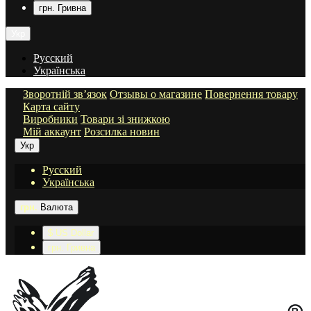
грн. Гривна
Укр
Русский
Українська
Зворотній зв’язок
Отзывы о магазине
Повернення товару
Карта сайту
Виробники
Товари зі знижкою
Мій аккаунт
Розсилка новин
Укр
Русский
Українська
грн.
Валюта
$ US Dollar
грн. Гривна