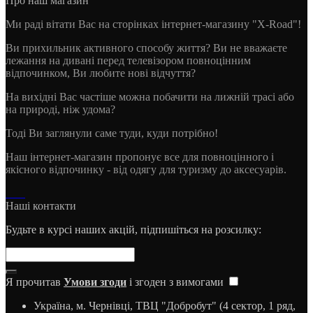
Про наш магазин
Ми раді вітати Вас на сторінках інтернет-магазину "X-Road"!
Ви прихильник активного способу життя? Ви не вважаєте
лежання на дивані перед телевізором повноцінним
відпочинком, Ви любите нові відчуття?
На вихідні Вас частіше можна побачити на лижній трасі або
на природі, ніж удома?
Тоді Ви заглянули саме туди, куди потрібно!
Наш інтернет-магазин пропонує все для повноцінного і
якісного відпочинку - від одягу для туризму до аксесуарів.
Наші контакти
Будьте в курсі наших акцій, підпишіться на розсилку:
Я прочитав
Умови згоди
і згоден з вимогами
Україна, м. Чернівці, ТВЦ "Добробут" (4 сектор, 1 ряд,