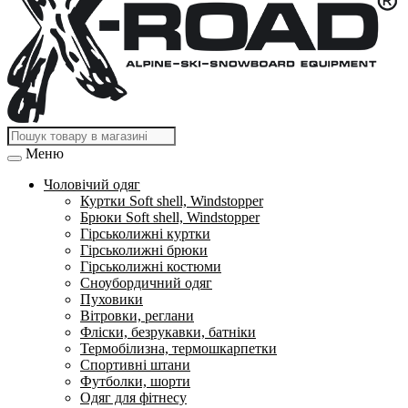
Меню
Чоловічий одяг
Куртки Soft shell, Windstopper
Брюки Soft shell, Windstopper
Гірськолижні куртки
Гірськолижні брюки
Гірськолижні костюми
Сноубордичний одяг
Пуховики
Вітровки, реглани
Фліски, безрукавки, батніки
Термобілизна, термошкарпетки
Спортивні штани
Футболки, шорти
Одяг для фітнесу