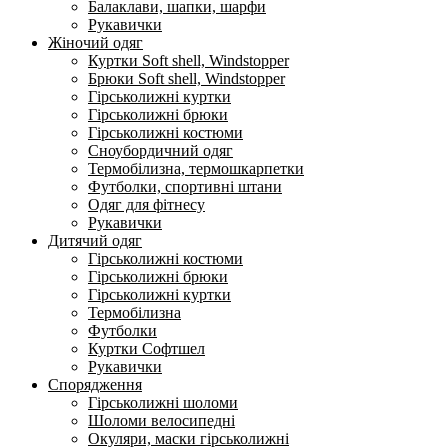
Балаклави, шапки, шарфи
Рукавички
Жіночий одяг
Куртки Soft shell, Windstopper
Брюки Soft shell, Windstopper
Гірськолижні куртки
Гірськолижні брюки
Гірськолижні костюми
Сноубордичний одяг
Термобілизна, термошкарпетки
Футболки, спортивні штани
Одяг для фітнесу
Рукавички
Дитячий одяг
Гірськолижні костюми
Гірськолижні брюки
Гірськолижні куртки
Термобілизна
Футболки
Куртки Софтшел
Рукавички
Спорядження
Гірськолижні шоломи
Шоломи велосипедні
Окуляри, маски гірськолижні