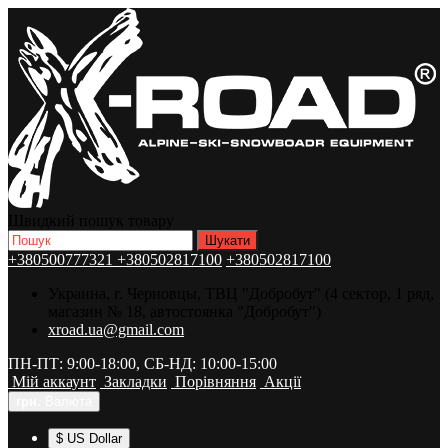
Швидкий пошук товару
+380500777321
+380502817100
+380502817100
Украина, г. Черновцы, ТВЦ "Добробут" (4 сектор, 1 ряд,
магазин № 18, автостоянка "Добробут")
xroad.ua@gmail.com
ПН-ПТ: 9:00-18:00, СБ-НД: 10:00-15:00
Мій аккаунт
Закладки
Порівняння
Акції
грн.
Валюта
$ US Dollar