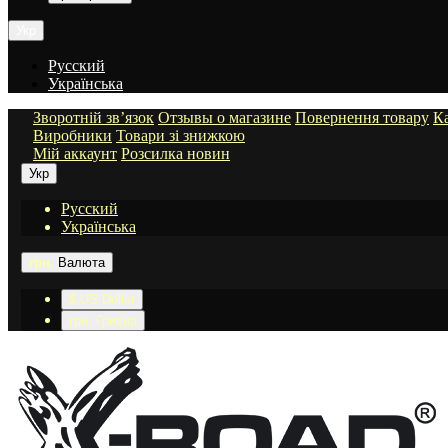
Укр
Русский
Українська
Зворотній зв’язок
Отзывы о магазине
Повернення товару
Ка
Виробники
Товари зі знижкою
Мій аккаунт
Розсилка новин
Укр
Русский
Українська
грн.
Валюта
$ US Dollar
грн. Гривна