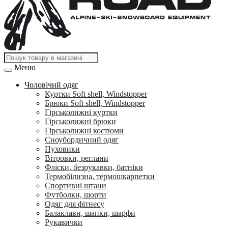
Меню
Чоловічий одяг
Куртки Soft shell, Windstopper
Брюки Soft shell, Windstopper
Гірськолижні куртки
Гірськолижні брюки
Гірськолижні костюми
Сноубордичний одяг
Пуховики
Вітровки, реглани
Фліски, безрукавки, батніки
Термобілизна, термошкарпетки
Спортивні штани
Футболки, шорти
Одяг для фітнесу
Балаклави, шапки, шарфи
Рукавички