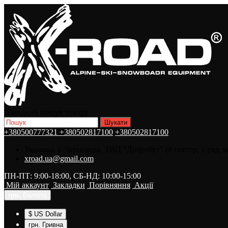
Швидкий пошук товару
+380500777321
+380502817100
+380502817100
Украина, г. Черновцы, ТВЦ "Добробут" (4 сектор, 1 ряд, 
xroad.ua@gmail.com
ПН-ПТ: 9:00-18:00, СБ-НД: 10:00-15:00
Мій аккаунт
Закладки
Порівняння
Акції
грн.
Валюта
$ US Dollar
грн. Гривна