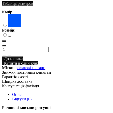
Таблица размеров
Колір:
Розмір:
L
До кошика
Купити в один клік
Мітки:
роликові ковзани
Знижки постійним клієнтам
Гарантія якості
Швидка доставка
Консультація фахівця
Опис
Відгуки (0)
Роликові ковзани розсувні