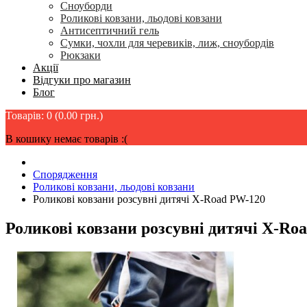
Сноуборди
Роликові ковзани, льодові ковзани
Антисептичний гель
Сумки, чохли для черевиків, лиж, сноубордів
Рюкзаки
Акції
Відгуки про магазин
Блог
Товарів: 0 (0.00 грн.)
В кошику немає товарів :(
Спорядження
Роликові ковзани, льодові ковзани
Роликові ковзани розсувні дитячі X-Road PW-120
Роликові ковзани розсувні дитячі X-Ro