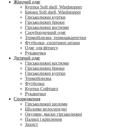
Жіночий одяг
Куртки Soft shell, Windstopper
Брюки Soft shell, Windstopper
Гірськолижні куртки
Гірськолижні брюки
Гірськолижні костюми
Сноубордичний одяг
Термобілизна, термошкарпетки
Футболки, спортивні штани
Одяг для фітнесу
Рукавички
Дитячий одяг
Гірськолижні костюми
Гірськолижні брюки
Гірськолижні куртки
Термобілизна
Футболки
Куртки Софтшел
Рукавички
Спорядження
Гірськолижні шоломи
Шоломи велосипедні
Окуляри, маски гірськолижні
Палиці і кріплення
Захист