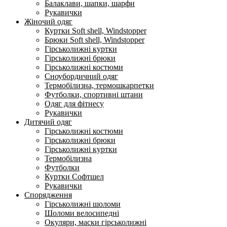
Балаклави, шапки, шарфи
Рукавички
Жіночий одяг
Куртки Soft shell, Windstopper
Брюки Soft shell, Windstopper
Гірськолижні куртки
Гірськолижні брюки
Гірськолижні костюми
Сноубордичний одяг
Термобілизна, термошкарпетки
Футболки, спортивні штани
Одяг для фітнесу
Рукавички
Дитячий одяг
Гірськолижні костюми
Гірськолижні брюки
Гірськолижні куртки
Термобілизна
Футболки
Куртки Софтшел
Рукавички
Спорядження
Гірськолижні шоломи
Шоломи велосипедні
Окуляри, маски гірськолижні