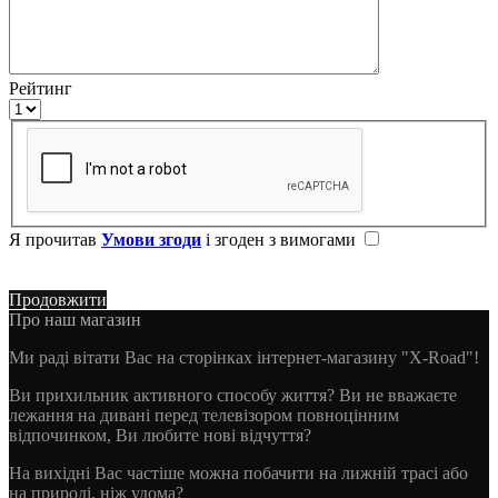
Рейтинг
Я прочитав
Умови згоди
і згоден з вимогами
Продовжити
Про наш магазин
Ми раді вітати Вас на сторінках інтернет-магазину "X-Road"!
Ви прихильник активного способу життя? Ви не вважаєте
лежання на дивані перед телевізором повноцінним
відпочинком, Ви любите нові відчуття?
На вихідні Вас частіше можна побачити на лижній трасі або
на природі, ніж удома?