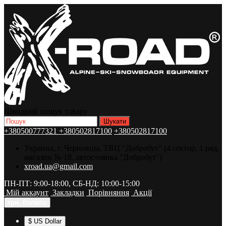
Швидкий пошук товару
+380500777321
+380502817100
+380502817100
Украина, г. Черновцы, ТВЦ "Добробут" (4 сектор, 1 ряд,
магазин № 18, автостоянка "Добробут")
xroad.ua@gmail.com
ПН-ПТ: 9:00-18:00, СБ-НД: 10:00-15:00
Мій аккаунт
Закладки
Порівняння
Акції
грн.
Валюта
$ US Dollar