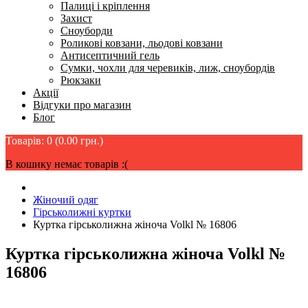
Палиці і кріплення
Захист
Сноуборди
Роликові ковзани, льодові ковзани
Антисептичний гель
Сумки, чохли для черевиків, лиж, сноубордів
Рюкзаки
Акції
Відгуки про магазин
Блог
Товарів: 0 (0.00 грн.)
В кошику немає товарів :(
Жіночий одяг
Гірськолижні куртки
Куртка гірськолижна жіноча Volkl № 16806
Куртка гірськолижна жіноча Volkl №
16806