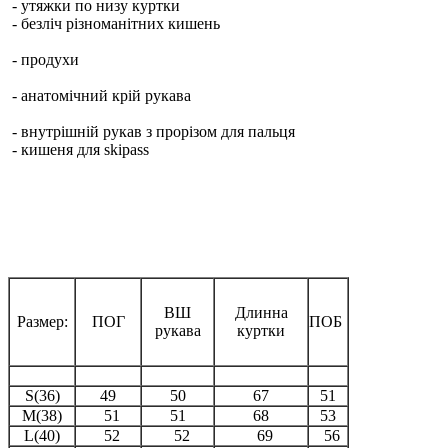
- утяжки по низу куртки
- безліч різноманітних кишень
- продухи
- анатомічний крій рукава
- внутрішній рукав з прорізом для пальця
- кишеня для skipass
ВШ
Длинна
Размер:
ПОГ
ПОБ
рукава
куртки
S(36)
49
50
67
51
M(38)
51
51
68
53
L(40)
52
52
69
56