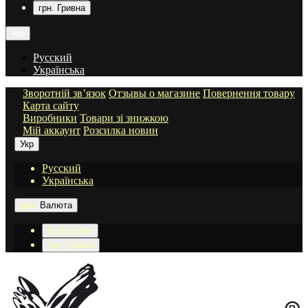
грн. Гривна
Укр
Русский
Українська
Зворотній зв’язок
Отзывы о магазине
Повернення товару
Карта сайту
Виробники
Товари зі знижкою
Мій аккаунт
Розсилка новин
Укр
Русский
Українська
грн.
Валюта
$ US Dollar
грн. Гривна