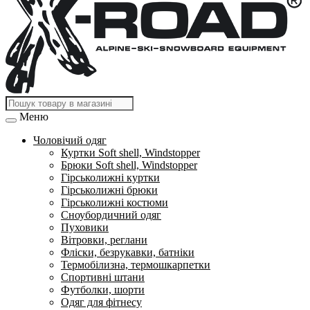
Меню
Чоловічий одяг
Куртки Soft shell, Windstopper
Брюки Soft shell, Windstopper
Гірськолижні куртки
Гірськолижні брюки
Гірськолижні костюми
Сноубордичний одяг
Пуховики
Вітровки, реглани
Фліски, безрукавки, батніки
Термобілизна, термошкарпетки
Спортивні штани
Футболки, шорти
Одяг для фітнесу