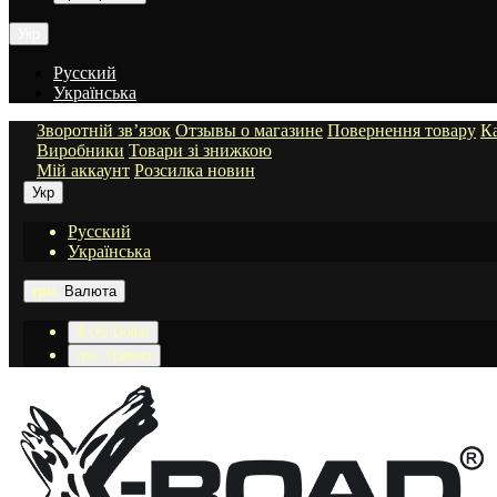
Укр
Русский
Українська
Зворотній зв’язок
Отзывы о магазине
Повернення товару
Ка
Виробники
Товари зі знижкою
Мій аккаунт
Розсилка новин
Укр
Русский
Українська
грн.
Валюта
$ US Dollar
грн. Гривна