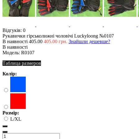
Відгуків: 0
Рукавички гірськолижні чоловічі Luckyloong №0107
В наявності
405.00
405.00 грн.
Знайшли дешевше?
В наявності
Модель:
R0107
Таблица размеров
Колір:
Розмір:
L/XL