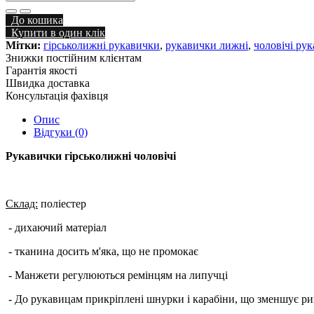
До кошика
Купити в один клік
Мітки:
гірськолижні рукавички
,
рукавички лижні
,
чоловічі ру
Знижки постійним клієнтам
Гарантія якості
Швидка доставка
Консультація фахівця
Опис
Відгуки (0)
Рукавички гірськолижні чоловічі
Склад:
поліестер
- дихаючий матеріал
- тканина досить м'яка, що не промокає
- Манжети регулюються ремінцям на липучці
- До рукавицам прикріплені шнурки і карабіни, що зменшує р