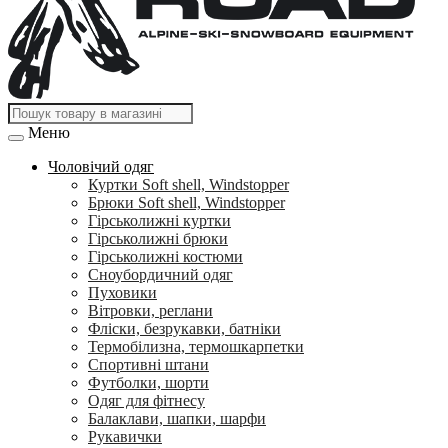
Меню
Чоловічий одяг
Куртки Soft shell, Windstopper
Брюки Soft shell, Windstopper
Гірськолижні куртки
Гірськолижні брюки
Гірськолижні костюми
Сноубордичний одяг
Пуховики
Вітровки, реглани
Фліски, безрукавки, батніки
Термобілизна, термошкарпетки
Спортивні штани
Футболки, шорти
Одяг для фітнесу
Балаклави, шапки, шарфи
Рукавички