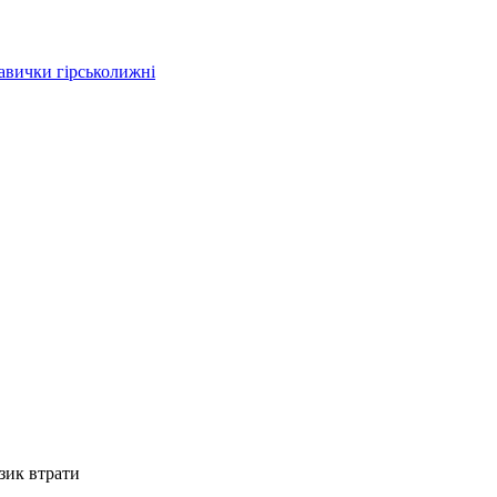
кавички гірськолижні
изик втрати