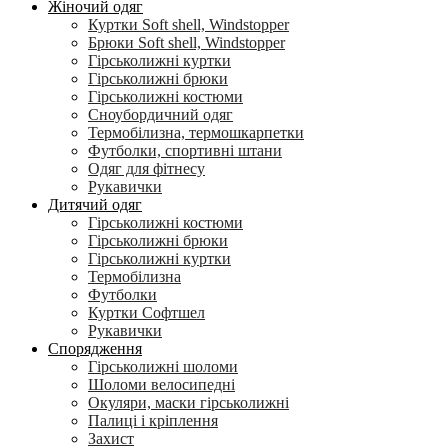
Жіночий одяг
Куртки Soft shell, Windstopper
Брюки Soft shell, Windstopper
Гірськолижні куртки
Гірськолижні брюки
Гірськолижні костюми
Сноубордичний одяг
Термобілизна, термошкарпетки
Футболки, спортивні штани
Одяг для фітнесу
Рукавички
Дитячий одяг
Гірськолижні костюми
Гірськолижні брюки
Гірськолижні куртки
Термобілизна
Футболки
Куртки Софтшел
Рукавички
Спорядження
Гірськолижні шоломи
Шоломи велосипедні
Окуляри, маски гірськолижні
Палиці і кріплення
Захист