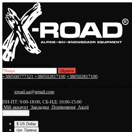
Швидкий пошук товару
+380500777321
+380502817100
+380502817100
Украина, г. Черновцы, ТВЦ "Добробут" (4 сектор, 1 ряд, 
xroad.ua@gmail.com
ПН-ПТ: 9:00-18:00, СБ-НД: 10:00-15:00
Мій аккаунт
Закладки
Порівняння
Акції
грн.
Валюта
$ US Dollar
грн. Гривна