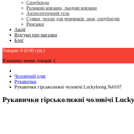
Сноуборди
Роликові ковзани, льодові ковзани
Антисептичний гель
Сумки, чохли для черевиків, лиж, сноубордів
Рюкзаки
Акції
Відгуки про магазин
Блог
Товарів: 0 (0.00 грн.)
В кошику немає товарів :(
Чоловічий одяг
Рукавички
Рукавички гірськолижні чоловічі Luckyloong №0107
Рукавички гірськолижні чоловічі Luck