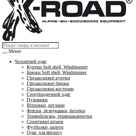
Меню
Чоловічий одяг
Куртки Soft shell, Windstopper
Брюки Soft shell, Windstopper
Гірськолижні куртки
Гірськолижні брюки
Гірськолижні костюми
Сноубордичний одяг
Пуховики
Вітровки, реглани
Фліски, безрукавки, батніки
Термобілизна, термошкарпетки
Спортивні штани
Футболки, шорти
Одяг для фітнесу