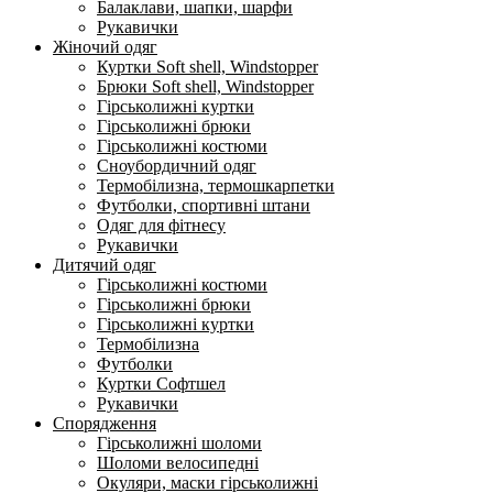
Балаклави, шапки, шарфи
Рукавички
Жіночий одяг
Куртки Soft shell, Windstopper
Брюки Soft shell, Windstopper
Гірськолижні куртки
Гірськолижні брюки
Гірськолижні костюми
Сноубордичний одяг
Термобілизна, термошкарпетки
Футболки, спортивні штани
Одяг для фітнесу
Рукавички
Дитячий одяг
Гірськолижні костюми
Гірськолижні брюки
Гірськолижні куртки
Термобілизна
Футболки
Куртки Софтшел
Рукавички
Спорядження
Гірськолижні шоломи
Шоломи велосипедні
Окуляри, маски гірськолижні