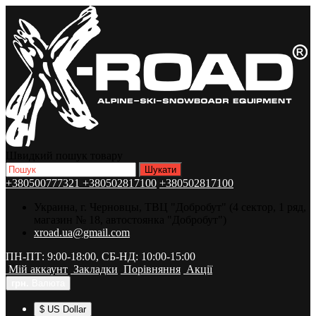
Швидкий пошук товару
+380500777321
+380502817100
+380502817100
Украина, г. Черновцы, ТВЦ "Добробут" (4 сектор, 1 ряд,
магазин № 18, автостоянка "Добробут")
xroad.ua@gmail.com
ПН-ПТ: 9:00-18:00, СБ-НД: 10:00-15:00
Мій аккаунт
Закладки
Порівняння
Акції
грн.
Валюта
$ US Dollar