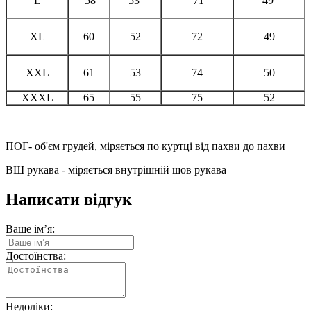
L
58
53
71
49
XL
60
52
72
49
XXL
61
53
74
50
XXXL
65
55
75
52
ПОГ- об'єм грудей, міряється по куртці від пахви до пахви
ВШ рукава - міряється внутрішній шов рукава
Написати відгук
Ваше ім’я:
Достоїнства:
Недоліки: