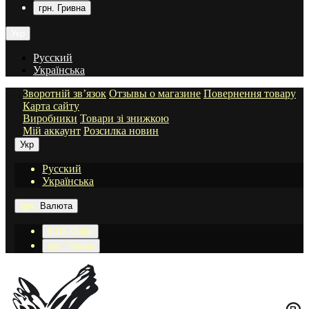
грн. Гривна
Укр
Русский
Українська
Зворотній зв’язок
Отзывы о магазине
Повернення товару
Карта сайту
Виробники
Товари зі знижкою
Мій аккаунт
Розсилка новин
Укр
Русский
Українська
грн.
Валюта
$ US Dollar
грн. Гривна