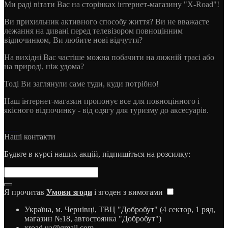
Ми раді вітати Вас на сторінках інтернет-магазину "X-Road"!
Ви прихильник активного способу життя? Ви не вважаєте
лежання на дивані перед телевізором повноцінним
відпочинком, Ви любите нові відчуття?
На вихідні Вас частіше можна побачити на лижній трасі або
на природі, ніж удома?
Тоді Ви заглянули саме туди, куди потрібно!
Наш інтернет-магазин пропонує все для повноцінного і
якісного відпочинку - від одягу для туризму до аксесуарів.
Наші контакти
Будьте в курсі наших акцій, підпишіться на розсилку:
Я прочитав
Умови згоди
і згоден з вимогами
Україна, м. Чернівці, ТВЦ "Добробут" (4 сектор, 1 ряд,
магазин №18, автостоянка "Добробут")
xroad.ua@gmail.com