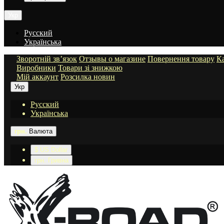
Укр
Русский
Українська
Зворотній зв’язок
Отзывы о магазине
Повернення товару
Ка
Виробники
Товари зі знижкою
Мій аккаунт
Розсилка новин
Укр
Русский
Українська
грн.
Валюта
$ US Dollar
грн. Гривна