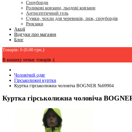
Сноуборди
Роликові ковзани, льодові ковзани
Антисептичний гель
Сумки, чохли для черевиків, лиж, сноубордів
Рюкзаки
Акції
Відгуки про магазин
Блог
Товарів: 0 (0.00 грн.)
В кошику немає товарів :(
Чоловічий одяг
Гірськолижні куртки
Куртка гірськолижна чоловіча BOGNER №69904
Куртка гірськолижна чоловіча BOGNE