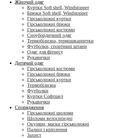
Жіночий одяг
Куртки Soft shell, Windstopper
Брюки Soft shell, Windstopper
Гірськолижні куртки
Гірськолижні брюки
Гірськолижні костюми
Сноубордичний одяг
Термобілизна, термошкарпетки
Футболки, спортивні штани
Одяг для фітнесу
Рукавички
Дитячий одяг
Гірськолижні костюми
Гірськолижні брюки
Гірськолижні куртки
Термобілизна
Футболки
Куртки Софтшел
Рукавички
Спорядження
Гірськолижні шоломи
Шоломи велосипедні
Окуляри, маски гірськолижні
Палиці і кріплення
Захист