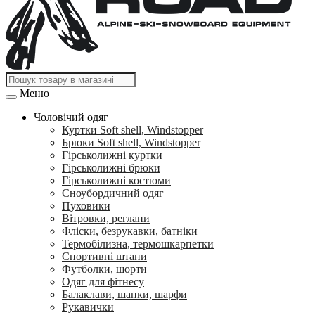
Меню
Чоловічий одяг
Куртки Soft shell, Windstopper
Брюки Soft shell, Windstopper
Гірськолижні куртки
Гірськолижні брюки
Гірськолижні костюми
Сноубордичний одяг
Пуховики
Вітровки, реглани
Фліски, безрукавки, батніки
Термобілизна, термошкарпетки
Спортивні штани
Футболки, шорти
Одяг для фітнесу
Балаклави, шапки, шарфи
Рукавички