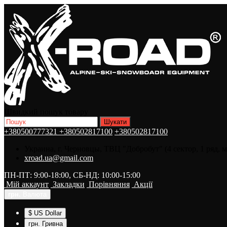
Швидкий пошук товару
+380500777321
+380502817100
+380502817100
Украина, г. Черновцы, ТВЦ "Добробут" (4 сектор, 1 ряд, 
xroad.ua@gmail.com
ПН-ПТ: 9:00-18:00, СБ-НД: 10:00-15:00
Мій аккаунт
Закладки
Порівняння
Акції
грн.
Валюта
$ US Dollar
грн. Гривна