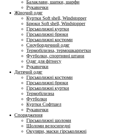
Балаклави, шапки, шарфи
Рукавички
Жіночий одяг
Куртки Soft shell, Windstopper
Брюки Soft shell, Windstopper
Гірськолижні куртки
Гірськолижні брюки
Гірськолижні костюми
Сноубордичний одяг
Термобілизна, термошкарпетки
Футболки, спортивні штани
Одяг для фітнесу
Рукавички
Дитячий одяг
Гірськолижні костюми
Гірськолижні брюки
Гірськолижні куртки
Термобілизна
Футболки
Куртки Софтшел
Рукавички
Спорядження
Гірськолижні шоломи
Шоломи велосипедні
Окуляри, маски гірськолижні