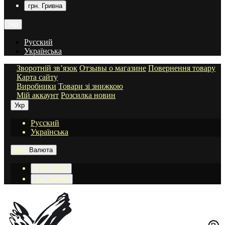
грн. Гривна
Укр
Русский
Українська
Зворотній зв’язок
Отзывы о магазине
Повернення товару
Карта сайту
Виробники
Товари зі знижкою
Мій аккаунт
Розсилка новин
Укр
Русский
Українська
грн.
Валюта
$ US Dollar
грн. Гривна