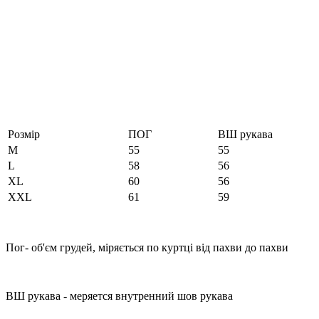
Розмір
ПОГ
ВШ рукава
M
55
55
L
58
56
XL
60
56
XXL
61
59
Пог- об'єм грудей, міряється по куртці від пахви до пахви
ВШ рукава - меряется внутренний шов рукава