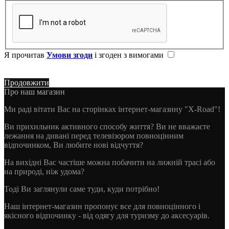
Я прочитав
Умови згоди
і згоден з вимогами
Продовжити
Про наш магазин
Ми раді вітати Вас на сторінках інтернет-магазину "X-Road"!
Ви прихильник активного способу життя? Ви не вважаєте
лежання на дивані перед телевізором повноцінним
відпочинком, Ви любите нові відчуття?
На вихідні Вас частіше можна побачити на лижній трасі або
на природі, ніж удома?
Тоді Ви заглянули саме туди, куди потрібно!
Наш інтернет-магазин пропонує все для повноцінного і
якісного відпочинку - від одягу для туризму до аксесуарів.