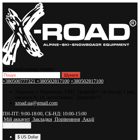
Швидкий пошук товару
+380500777321
+380502817100
+380502817100
Украина, г. Черновцы, ТВЦ "Добробут" (4 сектор, 1 ряд,
магазин № 18, автостоянка "Добробут")
xroad.ua@gmail.com
ПН-ПТ: 9:00-18:00, СБ-НД: 10:00-15:00
Мій аккаунт
Закладки
Порівняння
Акції
грн.
Валюта
$ US Dollar