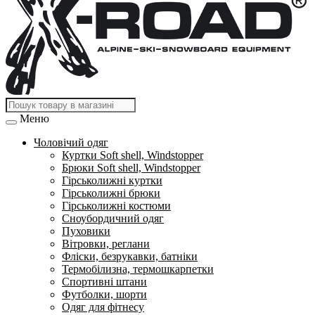
Меню
Чоловічий одяг
Куртки Soft shell, Windstopper
Брюки Soft shell, Windstopper
Гірськолижні куртки
Гірськолижні брюки
Гірськолижні костюми
Сноубордичний одяг
Пуховики
Вітровки, реглани
Фліски, безрукавки, батніки
Термобілизна, термошкарпетки
Спортивні штани
Футболки, шорти
Одяг для фітнесу