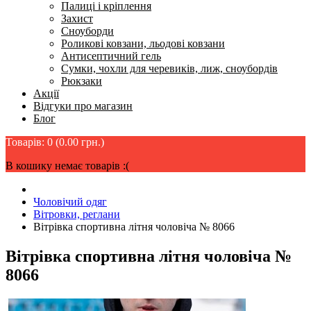
Палиці і кріплення
Захист
Сноуборди
Роликові ковзани, льодові ковзани
Антисептичний гель
Сумки, чохли для черевиків, лиж, сноубордів
Рюкзаки
Акції
Відгуки про магазин
Блог
Товарів: 0 (0.00 грн.)
В кошику немає товарів :(
Чоловічий одяг
Вітровки, реглани
Вітрівка спортивна літня чоловіча № 8066
Вітрівка спортивна літня чоловіча №
8066