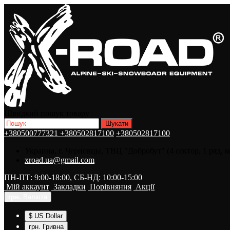
Швидкий пошук товару
+380500777321
+380502817100
+380502817100
Украина, г. Черновцы, ТВЦ "Добробут" (4 сектор, 1 ряд, 
xroad.ua@gmail.com
ПН-ПТ: 9:00-18:00, СБ-НД: 10:00-15:00
Мій аккаунт
Закладки
Порівняння
Акції
грн.
Валюта
$ US Dollar
грн. Гривна