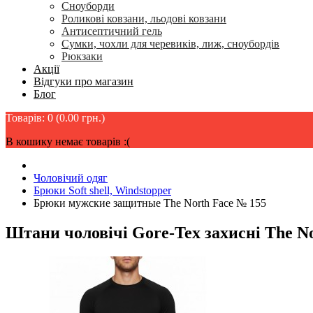
Сноуборди
Роликові ковзани, льодові ковзани
Антисептичний гель
Сумки, чохли для черевиків, лиж, сноубордів
Рюкзаки
Акції
Відгуки про магазин
Блог
Товарів: 0 (0.00 грн.)
В кошику немає товарів :(
Чоловічий одяг
Брюки Soft shell, Windstopper
Брюки мужские защитные The North Face № 155
Штани чоловічі Gore-Tex захисні The N