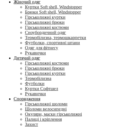
Жіночий одяг
Куртки Soft shell, Windstopper
Брюки Soft shell, Windstopper
Гірськолижні куртки
Гірськолижні брюки
Гірськолижні костюми
Сноубордичний одяг
Термобілизна, термошкарпетки
Футболки, спортивні штани
Одяг для фітнесу
Рукавички
Дитячий одяг
Гірськолижні костюми
Гірськолижні брюки
Гірськолижні куртки
Термобілизна
Футболки
Куртки Софтшел
Рукавички
Спорядження
Гірськолижні шоломи
Шоломи велосипедні
Окуляри, маски гірськолижні
Палиці і кріплення
Захист