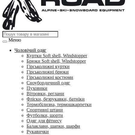
Меню
Чоловічий одяг
Куртки Soft shell, Windstopper
Брюки Soft shell, Windstopper
Гірськолижні куртки
Гірськолижні брюки
Гірськолижні костюми
Сноубордичний одяг
Пуховики
Вітровки, реглани
Фліски, безрукавки, батніки
Термобілизна, термошкарпетки
Спортивні штани
Футболки, шорти
Одяг для фітнесу
Балаклави, шапки, шарфи
Рукавички