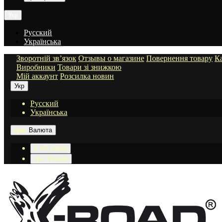
Укр
Русский
Українська
Зворотній зв’язок
Отзывы о магазине
Повернення товару
Ка
Виробники
Товари зі знижкою
Мій аккаунт
Розсилка новин
Укр
Русский
Українська
грн.
Валюта
$ US Dollar
грн. Гривна